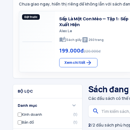
Chưa giao ngay, hiển thị riêng để không lẫn với sách đa
Đặt trước
Sếp Là Một Con Mèo — Tập 1: Sếp
Xuất Hiện
Alex Le
auto_stories
article
Sách giấy
260
trang
199.000đ
220.000đ
arrow_forward
Xem chi tiết
Sách đang
BỘ LỌC
Các đầu sách có thể 
expand_more
Danh mục
search
Kinh doanh
(
1
)
Bản đồ
(
1
)
2
/
2
đầu sách phù hợ