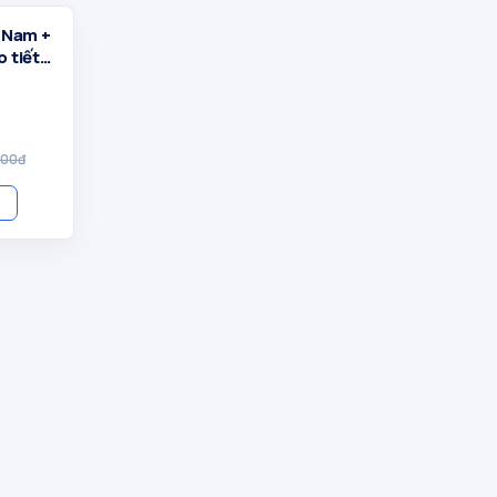
 Nam +
 tiết
000đ