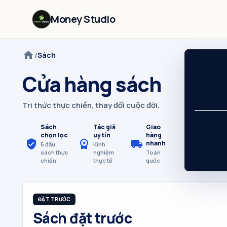
Bỏ qua điều hướng
Money Studio
home
/
Sách
Cửa hàng sách
Tri thức thực chiến, thay đổi cuộc đời.
Sách
Tác giả
Giao
chọn lọc
uy tín
hàng
verified_user
workspace_premium
local_shipping
nhanh
5 đầu
Kinh
sách thực
nghiệm
Toàn
chiến
thực tế
quốc
ĐẶT TRƯỚC
Sách đặt trước