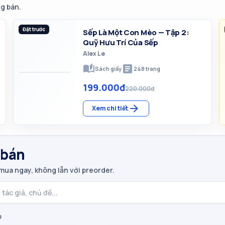
ng bán.
Đặt trước
Sếp Là Một Con Mèo — Tập 2:
Quỹ Hưu Trí Của Sếp
Alex Le
auto_stories
article
Sách giấy
248
trang
199.000đ
220.000đ
arrow_forward
Xem chi tiết
 bán
mua ngay, không lẫn với preorder.
p