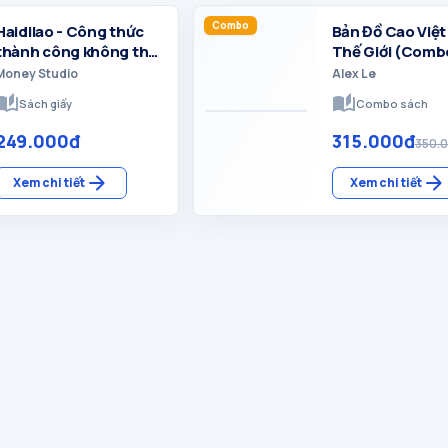
Combo
Haidilao - Công thức
Bản Đồ Cao Việt
thành công không thể
Thế Giới (Combo
bị đánh cắp
kiệm)
Money Studio
Alex Le
to_stories
auto_stories
Sách giấy
Combo sách
249.000đ
315.000đ
350.
arrow_forward
arrow_forward
Xem chi tiết
Xem chi tiết