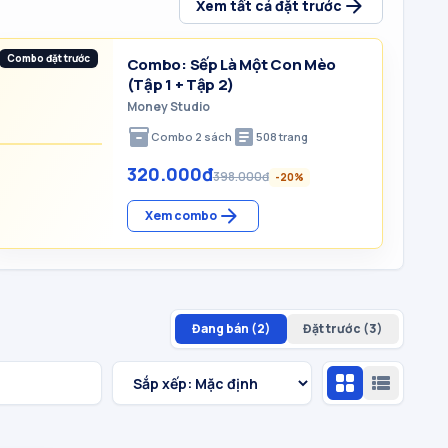
arrow_forward
Xem tất cả đặt trước
Combo đặt trước
Combo: Sếp Là Một Con Mèo
(Tập 1 + Tập 2)
Money Studio
inventory_2
article
Combo
2
sách
508 trang
320.000đ
398.000đ
-
20
%
arrow_forward
Xem combo
Đang bán (2)
Đặt trước (3)
grid_view
view_list