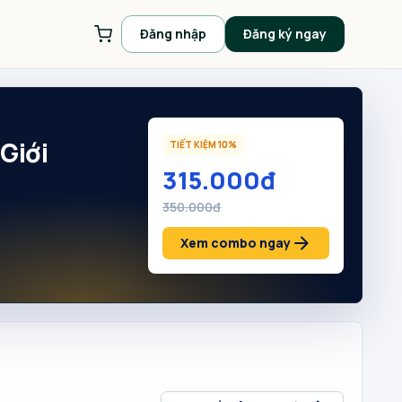
Đăng nhập
Đăng ký ngay
Giới
TIẾT KIỆM
10%
315.000đ
350.000đ
arrow_forward
Xem combo ngay