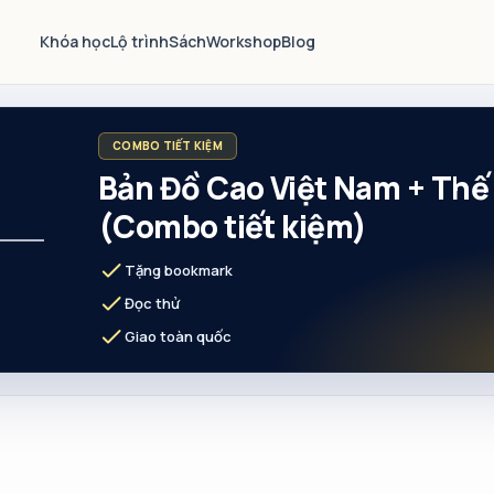
Khóa học
Lộ trình
Sách
Workshop
Blog
COMBO TIẾT KIỆM
Bản Đồ Cao Việt Nam + Thế 
(Combo tiết kiệm)
check
Tặng bookmark
check
Đọc thử
check
Giao toàn quốc