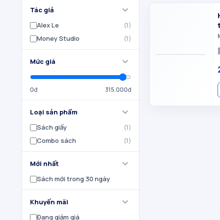
expand_more
Tác giả
Alex Le
(
1
)
Money Studio
(
1
)
au
expand_more
Mức giá
0đ
315.000đ
expand_more
Loại sản phẩm
Sách giấy
(
1
)
Combo sách
(
1
)
expand_more
Mới nhất
Sách mới trong 30 ngày
expand_more
Khuyến mãi
Đang giảm giá