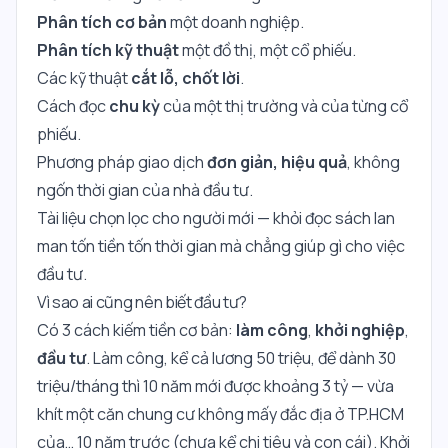
Phân tích cơ bản
một doanh nghiệp.
Phân tích kỹ thuật
một đồ thị, một cổ phiếu.
Các kỹ thuật
cắt lỗ, chốt lời
.
Cách đọc
chu kỳ
của một thị trường và của từng cổ
phiếu.
Phương pháp giao dịch
đơn giản, hiệu quả
, không
ngốn thời gian của nhà đầu tư.
Tài liệu chọn lọc cho người mới — khỏi đọc sách lan
man tốn tiền tốn thời gian mà chẳng giúp gì cho việc
đầu tư.
Vì sao ai cũng nên biết đầu tư?
Có 3 cách kiếm tiền cơ bản:
làm công
,
khởi nghiệp
,
đầu tư
. Làm công, kể cả lương 50 triệu, để dành 30
triệu/tháng thì 10 năm mới được khoảng 3 tỷ — vừa
khít một căn chung cư không mấy đắc địa ở TP.HCM
của… 10 năm trước (chưa kể chi tiêu và con cái). Khởi