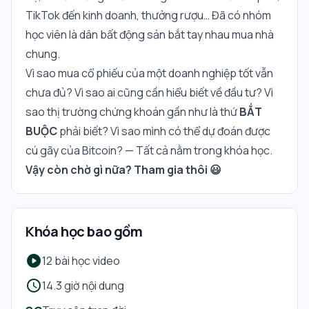
TikTok đến kinh doanh, thưởng rượu… Đã có nhóm
học viên là dân bất động sản bắt tay nhau mua nhà
chung.
Vì sao mua cổ phiếu của một doanh nghiệp tốt vẫn
chưa đủ? Vì sao ai cũng cần hiểu biết về đầu tư? Vì
sao thị trường chứng khoán gần như là thứ
BẮT
BUỘC
phải biết? Vì sao mình có thể dự đoán được
cú gãy của Bitcoin? — Tất cả nằm trong khóa học.
Vậy còn chờ gì nữa? Tham gia thôi 😃
Khóa học bao gồm
play_circle
12 bài học video
schedule
14.3 giờ nội dung