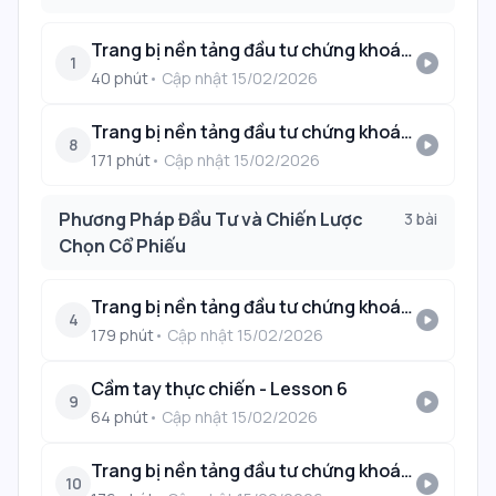
Trang bị nền tảng đầu tư chứng khoán - Lesson 3
play_circle
1
40
phút
• Cập nhật
15/02/2026
Trang bị nền tảng đầu tư chứng khoán - Lesson 4
play_circle
8
171
phút
• Cập nhật
15/02/2026
Phương Pháp Đầu Tư và Chiến Lược
3
bài
Chọn Cổ Phiếu
Trang bị nền tảng đầu tư chứng khoán - Lesson 5
play_circle
4
179
phút
• Cập nhật
15/02/2026
Cầm tay thực chiến - Lesson 6
play_circle
9
64
phút
• Cập nhật
15/02/2026
Trang bị nền tảng đầu tư chứng khoán - Lesson 7
play_circle
10