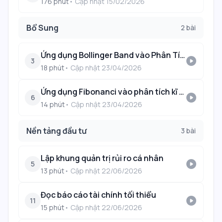
176
phút
• Cập nhật
15/02/2026
Bổ Sung
2
bài
Ứng dụng Bollinger Band vào Phân Tích Kĩ Thuật
play_circle
3
18
phút
• Cập nhật
23/04/2026
Ứng dụng Fibonanci vào phân tích kĩ thuật
play_circle
6
14
phút
• Cập nhật
23/04/2026
Nền tảng đầu tư
3
bài
Lập khung quản trị rủi ro cá nhân
play_circle
5
13
phút
• Cập nhật
22/06/2026
Đọc báo cáo tài chính tối thiểu
play_circle
11
15
phút
• Cập nhật
22/06/2026