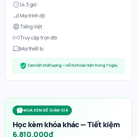
schedule
14.3 giờ
signal_cellular_alt
Mọi trình độ
language
Tiếng Việt
all_inclusive
Truy cập trọn đời
devices
Mọi thiết bị
verified_user
Cam kết chất lượng — Hỗ trợ hoàn tiền trong 7 ngày
savings
MUA KÈM ĐỂ GIẢM GIÁ
Học kèm khóa khác — Tiết kiệm
6.810.000đ