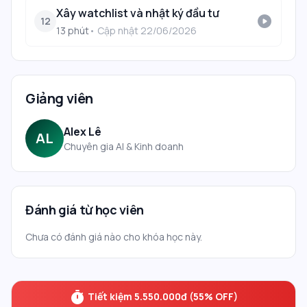
Xây watchlist và nhật ký đầu tư
play_circle
12
13
phút
• Cập nhật
22/06/2026
Giảng viên
Alex Lê
AL
Chuyên gia AI & Kinh doanh
Đánh giá từ học viên
Chưa có đánh giá nào cho khóa học này.
timer
Tiết kiệm
5.550.000đ
(
55
% OFF)