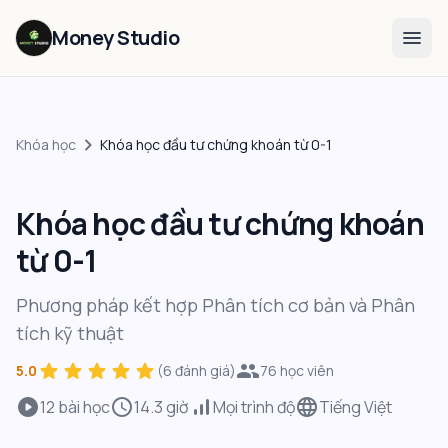
Bỏ qua điều hướng
Money Studio
menu
chevron_right
Khóa học
Khóa học đầu tư chứng khoán từ 0-1
local_fire_department
-
55
%
HOT
Khóa học đầu tư chứng khoán
từ 0-1
Phương pháp kết hợp Phân tích cơ bản và Phân
tích kỹ thuật
star
star
star
star
star
people
5.0
(
6
đánh giá)
76
học viên
play_circle
schedule
signal_cellular_alt
language
12
bài học
14.3
giờ
Mọi trình độ
Tiếng Việt