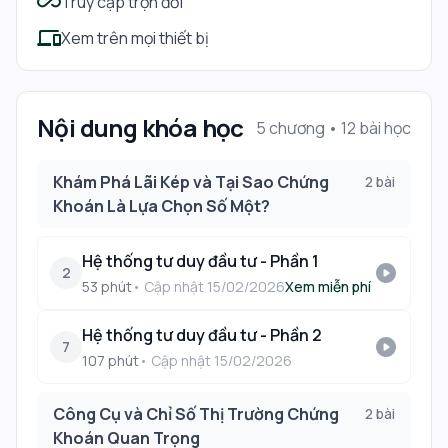
all_inclusive
Truy cập trọn đời
devices
Xem trên mọi thiết bị
Nội dung khóa học
5 chương •
12
bài học
Khám Phá Lãi Kép và Tại Sao Chứng
2
bài
Khoán Là Lựa Chọn Số Một?
Hệ thống tư duy đầu tư - Phần 1
play_circle
2
53
phút
• Cập nhật
15/02/2026
Xem miễn phí
Hệ thống tư duy đầu tư - Phần 2
play_circle
7
107
phút
• Cập nhật
15/02/2026
Công Cụ và Chỉ Số Thị Trường Chứng
2
bài
Khoán Quan Trọng