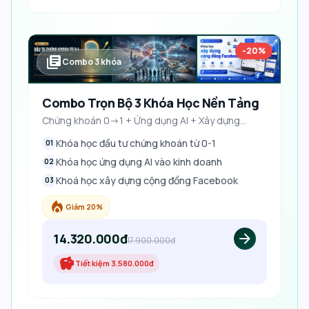
-20%
library_books
Combo
3
khóa
Combo Trọn Bộ 3 Khóa Học Nền Tảng
Chứng khoán 0->1 + Ứng dụng AI + Xây dựng
Fanpage
Khóa học đầu tư chứng khoán từ 0-1
01
Khóa học ứng dụng AI vào kinh doanh
02
Khoá học xây dựng cộng đồng Facebook
03
local_fire_department
Giảm 20%
14.320.000đ
arrow_forward
17.900.000đ
savings
Tiết kiệm
3.580.000đ