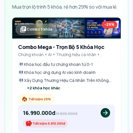
Mua trọn lộ trình
5
khóa, rẻ hơn
29
% so với mua lẻ.
-29%
library_books
Combo
5
khóa
Combo Mega - Trọn Bộ 5 Khóa Học
Chứng khoán + AI + Thương hiệu cá nhân +
Facebook + Video ngắn
Khóa học đầu tư chứng khoán từ 0-1
01
Khóa học ứng dụng AI vào kinh doanh
02
Xây Dựng Thương Hiệu Cá Nhân Trên Không
03
Gian Mạng
+
2
khóa học khác
local_fire_department
Tiết kiệm 29%
16.990.000đ
arrow_forward
23.800.000đ
savings
Tiết kiệm
6.810.000đ