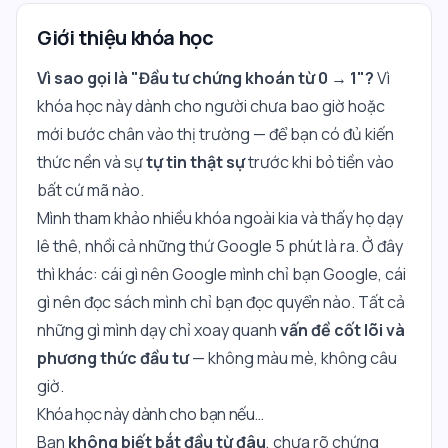
Giới thiệu khóa học
Vì sao gọi là "Đầu tư chứng khoán từ 0 → 1"?
Vì
khóa học này dành cho người
chưa bao giờ
hoặc
mới
bước chân vào thị trường — để bạn có đủ kiến
thức nền và sự
tự tin thật sự
trước khi bỏ tiền vào
bất cứ mã nào.
Mình tham khảo nhiều khóa ngoài kia và thấy họ dạy
lê thê, nhồi cả những thứ Google 5 phút là ra. Ở đây
thì khác: cái gì nên Google mình chỉ bạn Google, cái
gì nên đọc sách mình chỉ bạn đọc quyển nào. Tất cả
những gì mình dạy chỉ xoay quanh
vấn đề cốt lõi và
phương thức đầu tư
— không màu mè, không câu
giờ.
Khóa học này dành cho bạn nếu…
Bạn
không biết bắt đầu từ đâu
, chưa rõ chứng