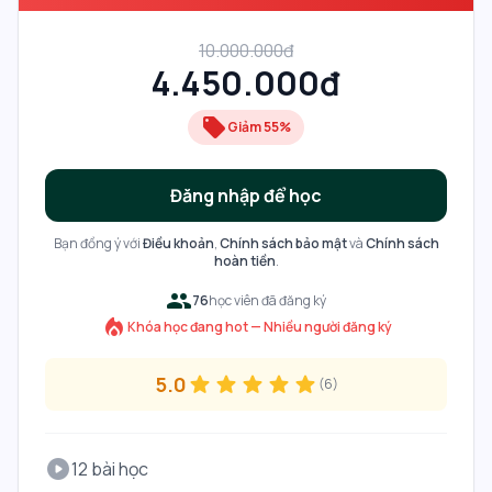
10.000.000đ
4.450.000đ
local_offer
Giảm
55
%
Đăng nhập để học
Bạn đồng ý với
Điều khoản
,
Chính sách bảo mật
và
Chính sách
hoàn tiền
.
people
76
học viên đã đăng ký
local_fire_department
Khóa học đang hot — Nhiều người đăng ký
5.0
star
star
star
star
star
(
6
)
play_circle
12 bài học