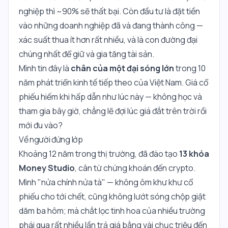
nghiệp thì ~90% sẽ thất bại. Còn đầu tư là đặt tiền
vào những doanh nghiệp đã và đang thành công —
xác suất thua ít hơn rất nhiều, và là con đường đại
chúng nhất để giữ và gia tăng tài sản.
Mình tin đây là
chân của một đại sóng lớn
trong 10
năm phát triển kinh tế tiếp theo của Việt Nam. Giá cổ
phiếu hiếm khi hấp dẫn như lúc này — không học và
tham gia bây giờ, chẳng lẽ đợi lúc giá đắt trên trời rồi
mới đu vào?
Về người đứng lớp
Khoảng 12 năm trong thị trường, đã đào tạo
13 khóa
Money Studio
, cân từ chứng khoán đến crypto.
Mình "nửa chính nửa tà" — không ôm khư khư cổ
phiếu cho tới chết, cũng không lướt sóng chộp giật
dăm ba hôm; mà chắt lọc tinh hoa của nhiều trường
phái qua rất nhiều lần trả giá bằng vài chục triệu đến