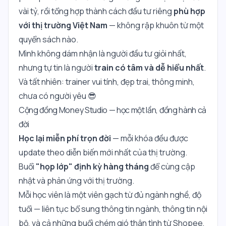
vài tỷ, rồi tổng hợp thành cách đầu tư riêng
phù hợp
với thị trường Việt Nam
— không rập khuôn từ một
quyển sách nào.
Mình không dám nhận là người đầu tư giỏi nhất,
nhưng tự tin là người
train có tâm và dễ hiểu nhất
.
Và tất nhiên: trainer vui tính, đẹp trai, thông minh,
chưa có người yêu 😎
Cộng đồng Money Studio — học một lần, đồng hành cả
đời
Học lại miễn phí trọn đời
— mỗi khóa đều được
update theo diễn biến mới nhất của thị trường.
Buổi
"họp lớp" định kỳ hàng tháng
để cùng cập
nhật và phản ứng với thị trường.
Mỗi học viên là một viên gạch từ đủ ngành nghề, độ
tuổi — liên tục bổ sung thông tin ngành, thông tin nội
bộ, và cả những buổi chém gió thân tình từ Shopee,