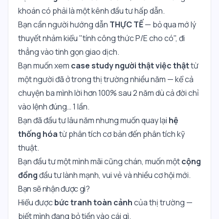
khoán có phải là một kênh đầu tư hấp dẫn.
Bạn cần người hướng dẫn
THỰC TẾ
— bỏ qua mớ lý
thuyết nhảm kiểu "tính công thức P/E cho có", đi
thẳng vào tinh gọn giao dịch.
Bạn muốn xem
case study người thật việc thật
từ
một người đã ở trong thị trường nhiều năm — kể cả
chuyện ba mình lời hơn 100% sau 2 năm dù cả đời chỉ
vào lệnh đúng… 1 lần.
Bạn đã đầu tư lâu năm nhưng muốn quay lại
hệ
thống hóa
từ phân tích cơ bản đến phân tích kỹ
thuật.
Bạn đầu tư một mình mãi cũng chán, muốn một
cộng
đồng
đầu tư lành mạnh, vui vẻ và nhiều cơ hội mới.
Bạn sẽ nhận được gì?
Hiểu được
bức tranh toàn cảnh
của thị trường —
biết mình đang bỏ tiền vào cái gì.