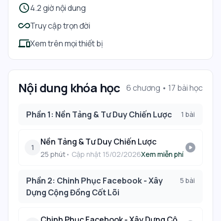
schedule
4.2 giờ nội dung
all_inclusive
Truy cập trọn đời
devices
Xem trên mọi thiết bị
Nội dung khóa học
6 chương •
17
bài học
Phần 1: Nền Tảng & Tư Duy Chiến Lược
1
bài
Nền Tảng & Tư Duy Chiến Lược
play_circle
1
25
phút
• Cập nhật
15/02/2026
Xem miễn phí
Phần 2: Chinh Phục Facebook - Xây
5
bài
Dựng Cộng Đồng Cốt Lõi
Chinh Phục Facebook - Xây Dựng Cộng Đồng Cốt Lõi