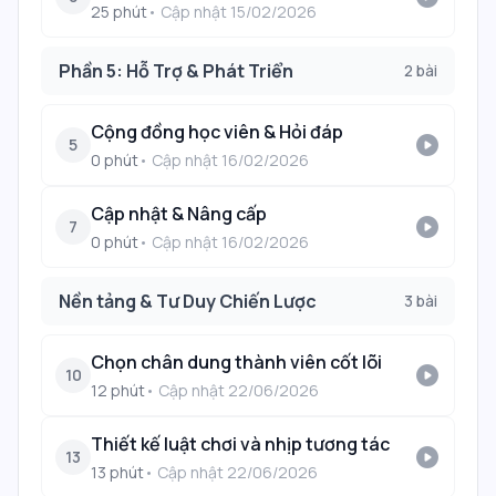
25
phút
• Cập nhật
15/02/2026
Phần 5: Hỗ Trợ & Phát Triển
2
bài
Cộng đồng học viên & Hỏi đáp
play_circle
5
0
phút
• Cập nhật
16/02/2026
Cập nhật & Nâng cấp
play_circle
7
0
phút
• Cập nhật
16/02/2026
Nền tảng & Tư Duy Chiến Lược
3
bài
Chọn chân dung thành viên cốt lõi
play_circle
10
12
phút
• Cập nhật
22/06/2026
Thiết kế luật chơi và nhịp tương tác
play_circle
13
13
phút
• Cập nhật
22/06/2026