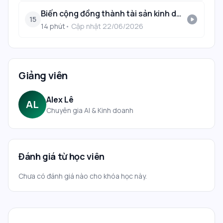
Biến cộng đồng thành tài sản kinh doanh
play_circle
15
14
phút
• Cập nhật
22/06/2026
Giảng viên
Alex Lê
AL
Chuyên gia AI & Kinh doanh
Đánh giá từ học viên
Chưa có đánh giá nào cho khóa học này.