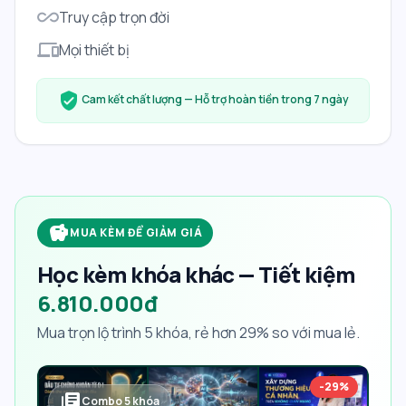
all_inclusive
Truy cập trọn đời
devices
Mọi thiết bị
verified_user
Cam kết chất lượng — Hỗ trợ hoàn tiền trong 7 ngày
savings
MUA KÈM ĐỂ GIẢM GIÁ
Học kèm khóa khác — Tiết kiệm
6.810.000đ
Mua trọn lộ trình
5
khóa, rẻ hơn
29
% so với mua lẻ.
-29%
library_books
Combo
5
khóa