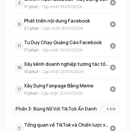
play_circle
2
17
phút
• Cập nhật
18/03/2026
Phát triển nội dung Facebook
play_circle
6
27
phút
• Cập nhật
18/03/2026
Tư Duy Chạy Quảng Cáo Facebook
play_circle
11
17
phút
• Cập nhật
15/02/2026
Xây kênh doanh nghiệp tương tác tốt 2026
play_circle
16
10
phút
• Cập nhật
20/03/2026
Xây Dựng Fanpage Bằng Meme
play_circle
17
11
phút
• Cập nhật
20/03/2026
Phần 3: Bùng Nổ Với TikTok Ẩn Danh
4
bài
Tổng quan về TikTok và Chiến lược xây kênh
play_circle
3