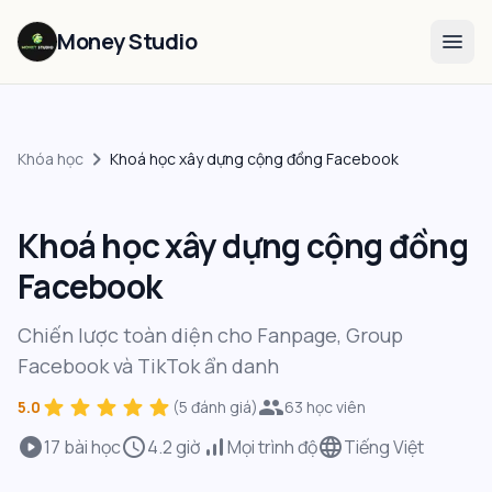
Bỏ qua điều hướng
Money Studio
menu
chevron_right
Khóa học
Khoá học xây dựng cộng đồng Facebook
Mới
Khoá học xây dựng cộng đồng
Facebook
Chiến lược toàn diện cho Fanpage, Group
Facebook và TikTok ẩn danh
star
star
star
star
star
people
5.0
(
5
đánh giá)
63
học viên
play_circle
schedule
signal_cellular_alt
language
17
bài học
4.2
giờ
Mọi trình độ
Tiếng Việt