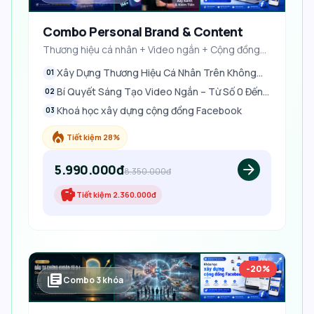
Combo Personal Brand & Content
Thương hiệu cá nhân + Video ngắn + Cộng đồng
Facebook
Xây Dựng Thương Hiệu Cá Nhân Trên Không
01
Gian Mạng
Bí Quyết Sáng Tạo Video Ngắn – Từ Số 0 Đến
02
Triệu View Và Thu Nhập Ổn Định
Khoá học xây dựng cộng đồng Facebook
03
local_fire_department
Tiết kiệm 28%
5.990.000đ
arrow_forward
8.350.000đ
savings
Tiết kiệm
2.360.000đ
-20%
library_books
Combo
3
khóa