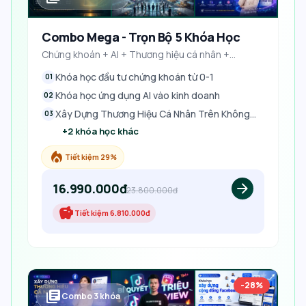
Combo Mega - Trọn Bộ 5 Khóa Học
Chứng khoán + AI + Thương hiệu cá nhân +
Facebook + Video ngắn
Khóa học đầu tư chứng khoán từ 0-1
01
Khóa học ứng dụng AI vào kinh doanh
02
Xây Dựng Thương Hiệu Cá Nhân Trên Không
03
Gian Mạng
+
2
khóa học khác
local_fire_department
Tiết kiệm 29%
16.990.000đ
arrow_forward
23.800.000đ
savings
Tiết kiệm
6.810.000đ
-28%
library_books
Combo
3
khóa