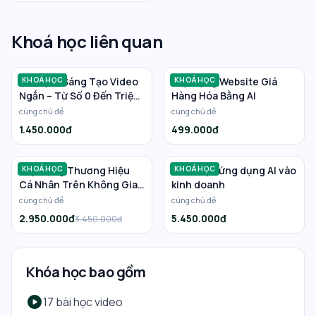
Khoá học liên quan
Bí Quyết Sáng Tạo Video
KHOÁ HỌC
Xây Dựng Website Giá
KHOÁ HỌC
Ngắn – Từ Số 0 Đến Triệu
Hàng Hóa Bằng AI
View Và Thu Nhập Ổn Định
cùng chủ đề
cùng chủ đề
1.450.000đ
499.000đ
Xây Dựng Thương Hiệu
KHOÁ HỌC
Khóa học ứng dụng AI vào
KHOÁ HỌC
Cá Nhân Trên Không Gian
kinh doanh
Mạng
cùng chủ đề
cùng chủ đề
2.950.000đ
5.450.000đ
3.450.000đ
Khóa học bao gồm
play_circle
17 bài học video