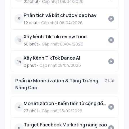
22
phút
• Cập nhật
08/04/2026
Phân tích và bắt chước video hay
play_circle
9
12
phút
• Cập nhật
08/04/2026
Xây kênh TikTok review food
play_circle
12
30
phút
• Cập nhật
08/04/2026
Xây Kênh TikTok Dance AI
play_circle
14
0
phút
• Cập nhật
08/04/2026
Phần 4: Monetization & Tăng Trưởng
2
bài
Nâng Cao
Monetization - Kiếm tiền từ cộng đồng
play_circle
4
23
phút
• Cập nhật
15/02/2026
Target Facebook Marketing nâng cao
play_circle
8