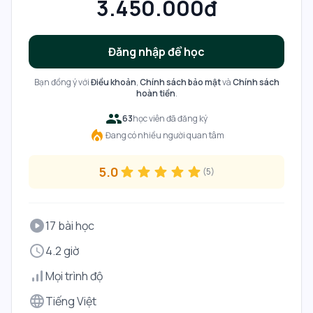
3.450.000đ
Đăng nhập để học
Bạn đồng ý với
Điều khoản
,
Chính sách bảo mật
và
Chính sách
hoàn tiền
.
people
63
học viên đã đăng ký
local_fire_department
Đang có nhiều người quan tâm
5.0
star
star
star
star
star
(
5
)
play_circle
17 bài học
schedule
4.2 giờ
signal_cellular_alt
Mọi trình độ
language
Tiếng Việt