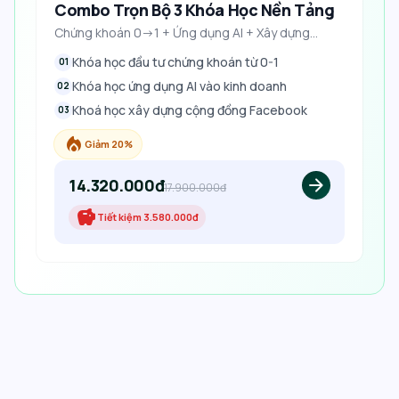
Combo Trọn Bộ 3 Khóa Học Nền Tảng
Chứng khoán 0->1 + Ứng dụng AI + Xây dựng
Fanpage
Khóa học đầu tư chứng khoán từ 0-1
01
Khóa học ứng dụng AI vào kinh doanh
02
Khoá học xây dựng cộng đồng Facebook
03
local_fire_department
Giảm 20%
14.320.000đ
arrow_forward
17.900.000đ
savings
Tiết kiệm
3.580.000đ