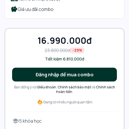
savings
Giá ưu đãi combo
16.990.000đ
23.800.000đ
-
29
%
Tiết kiệm
6.810.000đ
Đăng nhập để mua combo
Bạn đồng ý với
Điều khoản
,
Chính sách bảo mật
và
Chính sách
hoàn tiền
.
local_fire_department
Đang có nhiều người quan tâm
school
5 khóa học