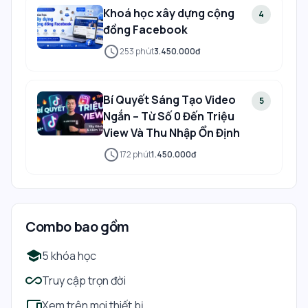
Khoá học xây dựng cộng
4
đồng Facebook
schedule
253
phút
3.450.000đ
Bí Quyết Sáng Tạo Video
5
Ngắn – Từ Số 0 Đến Triệu
View Và Thu Nhập Ổn Định
schedule
172
phút
1.450.000đ
Combo bao gồm
school
5 khóa học
all_inclusive
Truy cập trọn đời
devices
Xem trên mọi thiết bị