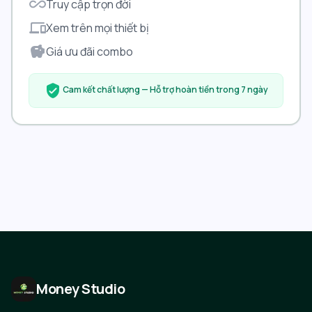
all_inclusive
Truy cập trọn đời
devices
Xem trên mọi thiết bị
savings
Giá ưu đãi combo
verified_user
Cam kết chất lượng — Hỗ trợ hoàn tiền trong 7 ngày
Money Studio