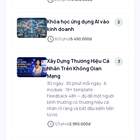
Khóa học ứng dụng AI vào
2
kinh doanh
schedule
920
phút
5.450.000đ
Xây Dựng Thương Hiệu Cá
3
Nhân Trên Không Gian
Mạng
30 ngày · 30 phút mỗi ngày · 6
module · 18+ template ·
Feedback 48h — đủ để một người
bình thường có thương hiệu cá
nhân rõ ràng và bắt đầu kiếm tiền
từ nó.
schedule
123
phút
2.950.000đ