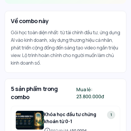
Về combo này
Gói học toàn diện nhất: từ tài chính đầu tư, ứng dụng
AI vào kinh doanh, xây dựng thương hiệu cá nhân,
phát triển cộng đồng đến sáng tạo video ngắn triệu
view. Lộ trình hoàn chỉnh cho người muốn làm chủ
kinh doanh số.
5
sản phẩm trong
Mua lẻ:
combo
23.800.000đ
Khóa học đầu tư chứng
1
khoán từ 0-1
schedule
860
phút
4.450.000đ