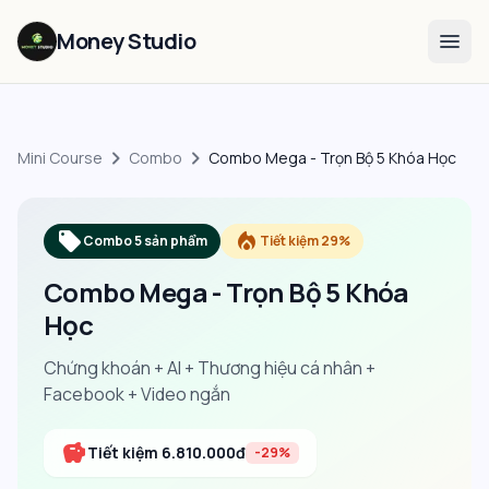
Bỏ qua điều hướng
Money Studio
menu
chevron_right
chevron_right
Mini Course
Combo
Combo Mega - Trọn Bộ 5 Khóa Học
local_offer
local_fire_department
Combo
5
sản phẩm
Tiết kiệm 29%
Combo Mega - Trọn Bộ 5 Khóa
Học
Chứng khoán + AI + Thương hiệu cá nhân +
Facebook + Video ngắn
savings
Tiết kiệm
6.810.000đ
-
29
%